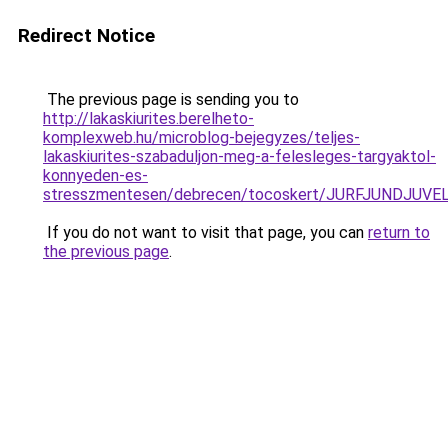
Redirect Notice
The previous page is sending you to
http://lakaskiurites.berelheto-
komplexweb.hu/microblog-bejegyzes/teljes-
lakaskiurites-szabaduljon-meg-a-felesleges-targyaktol-
konnyeden-es-
stresszmentesen/debrecen/tocoskert/JURFJUNDJ
If you do not want to visit that page, you can
return to
the previous page
.