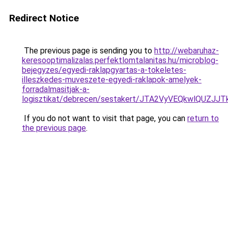
Redirect Notice
The previous page is sending you to
http://webaruhaz-
keresooptimalizalas.perfektlomtalanitas.hu/microblog-
bejegyzes/egyedi-raklapgyartas-a-tokeletes-
illeszkedes-muveszete-egyedi-raklapok-amelyek-
forradalmasitjak-a-
logisztikat/debrecen/sestakert/JTA2VyVEQkwl
If you do not want to visit that page, you can
return to
the previous page
.