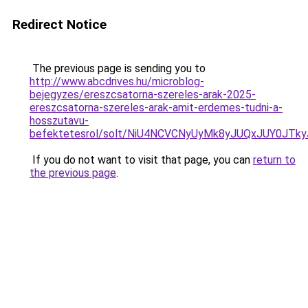
Redirect Notice
The previous page is sending you to
http://www.abcdrives.hu/microblog-
bejegyzes/ereszcsatorna-szereles-arak-2025-
ereszcsatorna-szereles-arak-amit-erdemes-tudni-a-
hosszutavu-
befektetesrol/solt/NiU4NCVCNyUyMk8yJUQxJUY0J
If you do not want to visit that page, you can
return to
the previous page
.