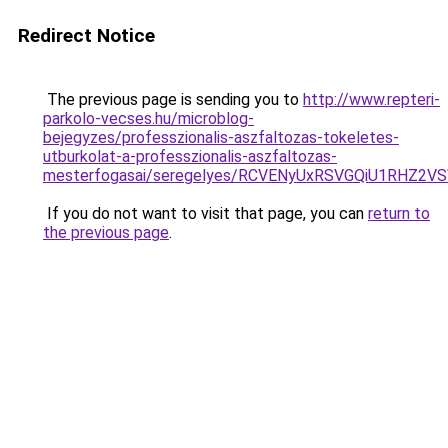
Redirect Notice
The previous page is sending you to
http://www.repteri-
parkolo-vecses.hu/microblog-
bejegyzes/professzionalis-aszfaltozas-tokeletes-
utburkolat-a-professzionalis-aszfaltozas-
mesterfogasai/seregelyes/RCVENyUxRSVGQiU1RHZ2
If you do not want to visit that page, you can
return to
the previous page
.